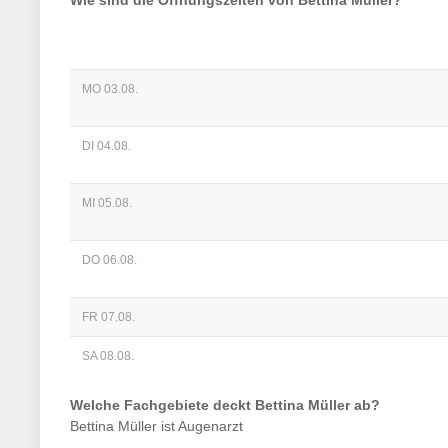
Wie sind die Öffnungszeiten von
Bettina Müller
?
MO 03.08.
DI 04.08.
MI 05.08.
DO 06.08.
FR 07.08.
SA 08.08.
Welche Fachgebiete deckt
Bettina Müller
ab?
Bettina Müller
ist
Augenarzt