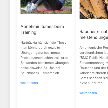
Abnehmirrtümer beim
Raucher ernäh
Training
meistens ung
Hartnäckig hält sich die These,
man könne durch gezielte
Amerikanische Fo
Übungen ganz bestimmte
veröffentlichten je
Problemzonen schön trainieren.
"BMC Public Healt
So werden bestimmte Übungen –
Zusammenhang z
beispielsweise Sit-Ups bei
Rauchen und der 
Bauchspeck – empfohlen ...
kalorienreicheren 
Somit schaden si
weiterlesen
nicht nur durch ...
weiterlesen