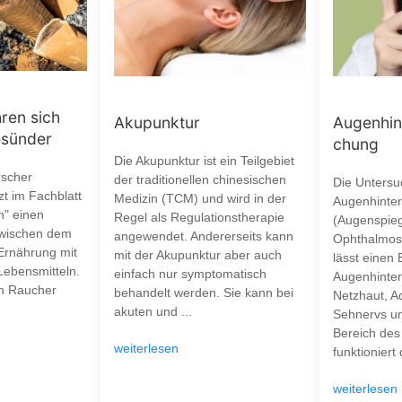
ren sich
Akupunktur
Augenhin
esünder
chung
Die Akupunktur ist ein Teilgebiet
rscher
der traditionellen chinesischen
Die Unters
tzt im Fachblatt
Medizin (TCM) und wird in der
Augenhinte
h" einen
Regel als Regulationstherapie
(Augenspie
wischen dem
angewendet. Andererseits kann
Ophthalmos
Ernährung mit
mit der Akupunktur aber auch
lässt einen 
Lebensmitteln.
einfach nur symptomatisch
Augenhinterg
ch Raucher
behandelt werden. Sie kann bei
Netzhaut, A
akuten und ...
Sehnervs un
Bereich des
weiterlesen
funktioniert d
weiterlesen