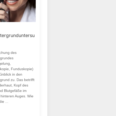
tergrunduntersu
uchung des
rgrundes
gelung,
kopie, Funduskopie)
Einblick in den
rund zu. Das betrifft
derhaut, Kopf des
d Blutgefäße im
 hinteren Auges. Wie
ie ...