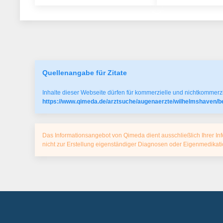
Quellenangabe für Zitate
Inhalte dieser Webseite dürfen für kommerzielle und nichtkommerzi
https://www.qimeda.de/arztsuche/augenaerzte/wilhelmshaven/be
Das Informationsangebot von Qimeda dient ausschließlich Ihrer Inf
nicht zur Erstellung eigenständiger Diagnosen oder Eigenmedika