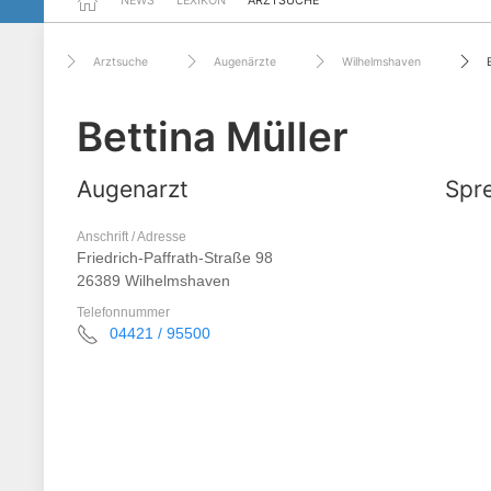
NEWS
LEXIKON
ARZTSUCHE
Arztsuche
Augenärzte
Wilhelmshaven
Bettina Müller
Augenarzt
Spre
Anschrift / Adresse
Friedrich-Paffrath-Straße 98
26389 Wilhelmshaven
Telefonnummer
04421 / 95500