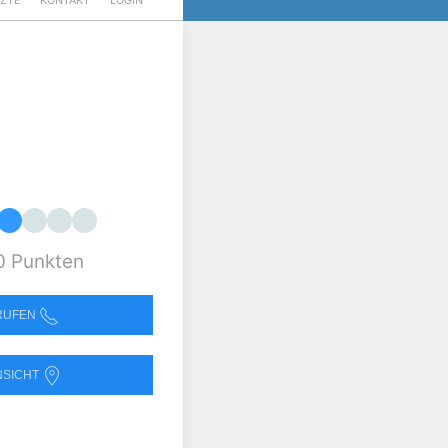
RZTE
KONTAKT
LOGIN
0 Punkten
NRUFEN
NSICHT