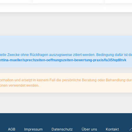
elle Zwecke ohne Rückfragen auszugsweise zitiert werden. Bedingung dafür ist die
ttina-mueller/sprechzeiten-oeffnungszeiten-bewertung-praxis/fa3i5hqd8tvk
ormation und ersetzt in keinem Fall die persönliche Beratung oder Behandlung dur
tionen verwendet werden.
AGB
Impressum
Datenschutz
Über uns
Kontakt