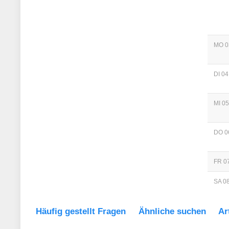
MO 0
DI 04
MI 05
DO 0
FR 07
SA 08
Häufig gestellt Fragen
Ähnliche suchen
Ar