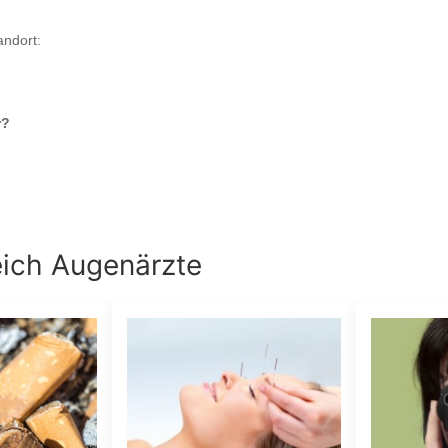
andort:
r
?
eich
Augenärzte