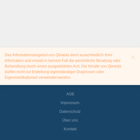
Das Informationsangebot von Qimeda dient ausschließlich Ihrer
Information und ersetzt in keinem Fall die persönliche Beratung oder
Behandlung durch einen ausgebildeten Arzt. Die Inhalte von Qimeda
dürfen nicht zur Erstellung eigenständiger Diagnosen oder
Eigenmedikationen verwendet werden.
AGB
Impressum
Datenschutz
Über uns
Kontakt