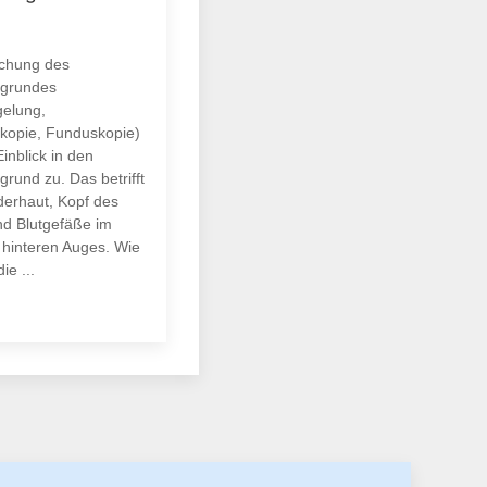
uchung des
rgrundes
gelung,
kopie, Funduskopie)
Einblick in den
rund zu. Das betrifft
derhaut, Kopf des
d Blutgefäße im
 hinteren Auges. Wie
ie ...