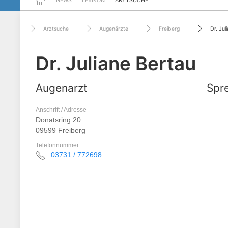
NEWS
LEXIKON
ARZTSUCHE
Arztsuche
Augenärzte
Freiberg
Dr. Jul
Dr. Juliane Bertau
Augenarzt
Spre
Anschrift / Adresse
Donatsring 20
09599 Freiberg
Telefonnummer
03731 / 772698