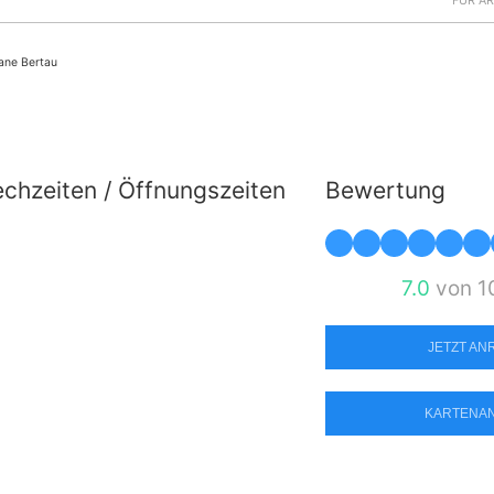
FÜR Ä
iane Bertau
chzeiten / Öffnungszeiten
Bewertung
7.0
von 1
JETZT A
KARTENA