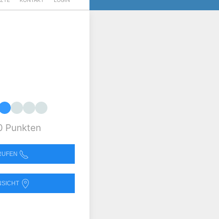
RZTE
KONTAKT
LOGIN
0 Punkten
NRUFEN
NSICHT