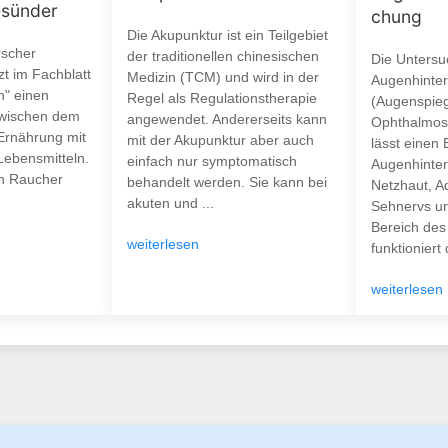
esünder
chung
Die Akupunktur ist ein Teilgebiet
rscher
der traditionellen chinesischen
Die Unters
tzt im Fachblatt
Medizin (TCM) und wird in der
Augenhinte
h" einen
Regel als Regulationstherapie
(Augenspie
wischen dem
angewendet. Andererseits kann
Ophthalmos
Ernährung mit
mit der Akupunktur aber auch
lässt einen 
Lebensmitteln.
einfach nur symptomatisch
Augenhinterg
ch Raucher
behandelt werden. Sie kann bei
Netzhaut, A
akuten und ...
Sehnervs un
Bereich des
weiterlesen
funktioniert d
weiterlesen