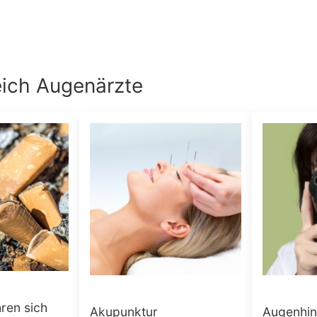
eich
Augenärzte
ren sich
Akupunktur
Augenhin