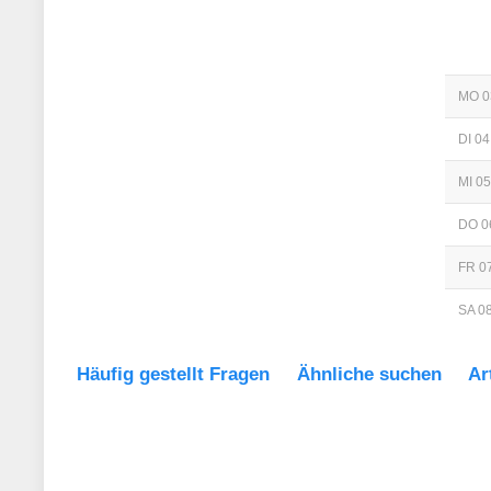
MO 0
DI 04
MI 05
DO 0
FR 07
SA 08
Häufig gestellt Fragen
Ähnliche suchen
Ar