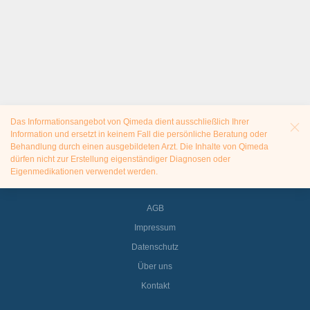
Das Informationsangebot von Qimeda dient ausschließlich Ihrer
Information und ersetzt in keinem Fall die persönliche Beratung oder
Behandlung durch einen ausgebildeten Arzt. Die Inhalte von Qimeda
dürfen nicht zur Erstellung eigenständiger Diagnosen oder
Eigenmedikationen verwendet werden.
AGB
Impressum
Datenschutz
Über uns
Kontakt