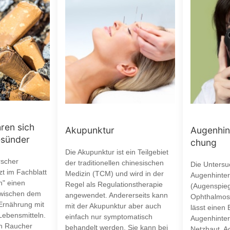
ren sich
Akupunktur
Augenhin
esünder
chung
Die Akupunktur ist ein Teilgebiet
rscher
der traditionellen chinesischen
Die Unters
tzt im Fachblatt
Medizin (TCM) und wird in der
Augenhinte
h" einen
Regel als Regulationstherapie
(Augenspie
wischen dem
angewendet. Andererseits kann
Ophthalmos
Ernährung mit
mit der Akupunktur aber auch
lässt einen 
Lebensmitteln.
einfach nur symptomatisch
Augenhinterg
ch Raucher
behandelt werden. Sie kann bei
Netzhaut, A