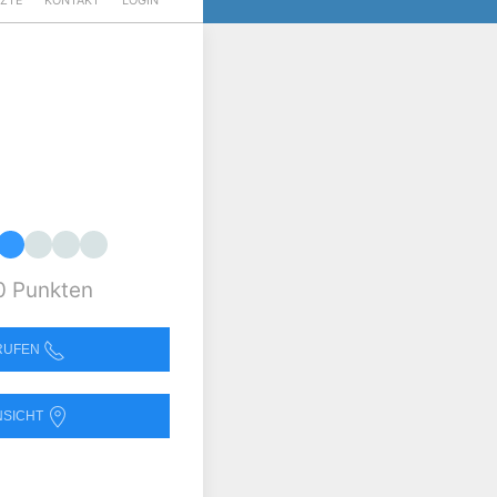
RZTE
KONTAKT
LOGIN
0 Punkten
NRUFEN
NSICHT