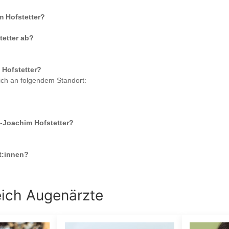
m Hofstetter
?
tetter
ab?
 Hofstetter
?
ich an folgendem Standort:
-Joachim Hofstetter
?
t:innen?
eich
Augenärzte