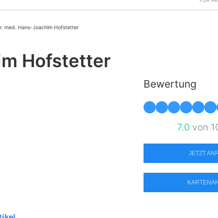
FÜR Ä
r. med. Hans-Joachim Hofstetter
im Hofstetter
Bewertung
7.0
von 1
JETZT A
KARTENA
tikel