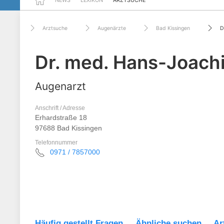
NEWS
LEXIKON
ARZTSUCHE
Arztsuche
Augenärzte
Bad Kissingen
D
Dr. med. Hans-Joach
Augenarzt
Anschrift / Adresse
Erhardstraße 18
97688 Bad Kissingen
Telefonnummer
0971 / 7857000
Häufig gestellt Fragen
Ähnliche suchen
Ar