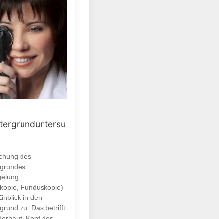
tergrunduntersu
uchung des
rgrundes
gelung,
kopie, Funduskopie)
Einblick in den
rund zu. Das betrifft
derhaut, Kopf des