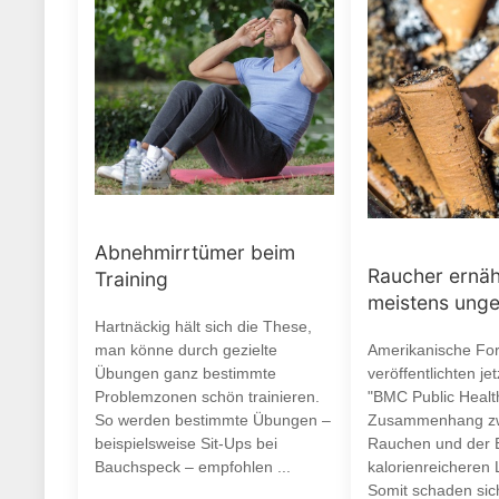
Abnehmirrtümer beim
Raucher ernäh
Training
meistens ung
Hartnäckig hält sich die These,
man könne durch gezielte
Amerikanische Fo
Übungen ganz bestimmte
veröffentlichten je
Problemzonen schön trainieren.
"BMC Public Healt
So werden bestimmte Übungen –
Zusammenhang z
beispielsweise Sit-Ups bei
Rauchen und der 
Bauchspeck – empfohlen ...
kalorienreicheren 
Somit schaden si