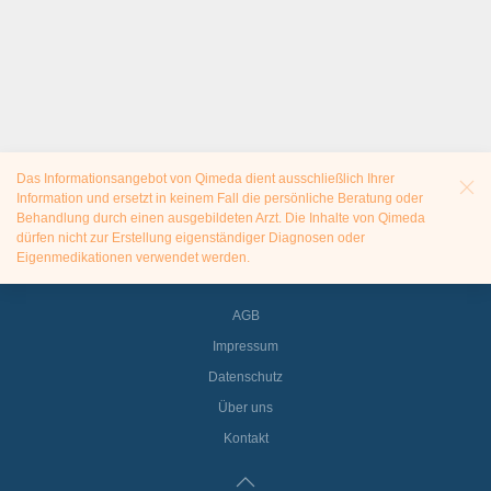
Das Informationsangebot von Qimeda dient ausschließlich Ihrer
Information und ersetzt in keinem Fall die persönliche Beratung oder
Behandlung durch einen ausgebildeten Arzt. Die Inhalte von Qimeda
dürfen nicht zur Erstellung eigenständiger Diagnosen oder
Eigenmedikationen verwendet werden.
AGB
Impressum
Datenschutz
Über uns
Kontakt