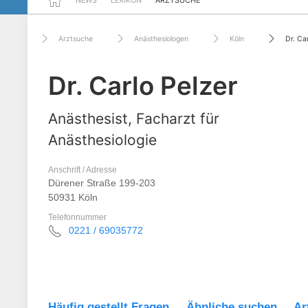
NEWS
LEXIKON
ARZTSUCHE
Arztsuche
Anästhesiologen
Köln
Dr. Ca
Dr. Carlo Pelzer
Anästhesist, Facharzt für
Anästhesiologie
Anschrift / Adresse
Dürener Straße 199-203
50931 Köln
Telefonnummer
0221 / 69035772
Häufig gestellt Fragen
Ähnliche suchen
Ar