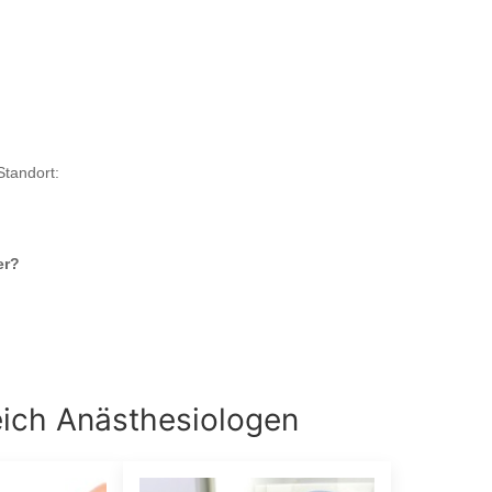
Standort:
er
?
eich
Anästhesiologen