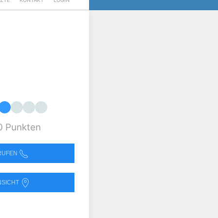
RZTE
KONTAKT
LOGIN
0 Punkten
NRUFEN
NSICHT