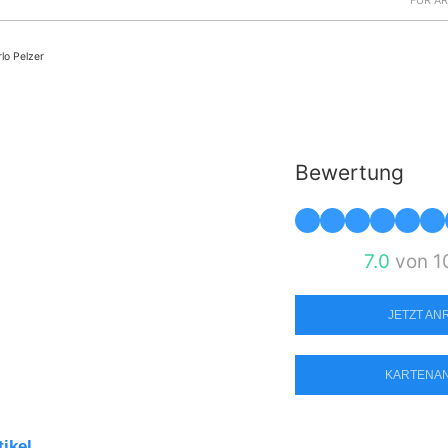
FÜR Ä
rlo Pelzer
Bewertung
7.0
von 1
JETZT A
KARTENA
tikel