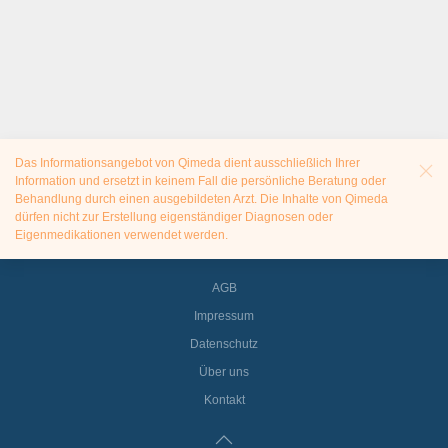
Das Informationsangebot von Qimeda dient ausschließlich Ihrer
Information und ersetzt in keinem Fall die persönliche Beratung oder
Behandlung durch einen ausgebildeten Arzt. Die Inhalte von Qimeda
dürfen nicht zur Erstellung eigenständiger Diagnosen oder
Eigenmedikationen verwendet werden.
AGB
Impressum
Datenschutz
Über uns
Kontakt