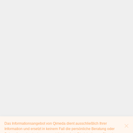
Das Informationsangebot von Qimeda dient ausschließlich Ihrer
Information und ersetzt in keinem Fall die persönliche Beratung oder