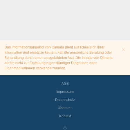
Das Informationsangebot von Qimeda dient ausschließlich Ihrer
Information und ersetzt in keinem Fall die persönliche Beratung oder
Behandlung durch einen ausgebildeten Arzt. Die Inhalte von Qimeda
dürfen nicht zur Erstellung eigenständiger Diagnosen oder
Eigenmedikationen verwendet werden.
AGB
Impressum
Datenschutz
Über uns
Kontakt