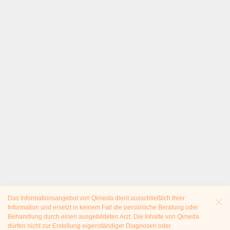
Das Informationsangebot von Qimeda dient ausschließlich Ihrer
Information und ersetzt in keinem Fall die persönliche Beratung oder
Behandlung durch einen ausgebildeten Arzt. Die Inhalte von Qimeda
dürfen nicht zur Erstellung eigenständiger Diagnosen oder