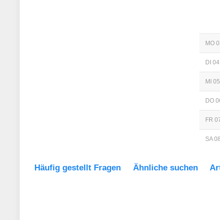
MO 0
DI 04
MI 05
DO 0
FR 07
SA 08
Häufig gestellt Fragen
Ähnliche suchen
Ar