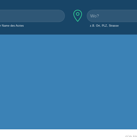
er Name des Arztes
z.B. Ort, PLZ, Strasse