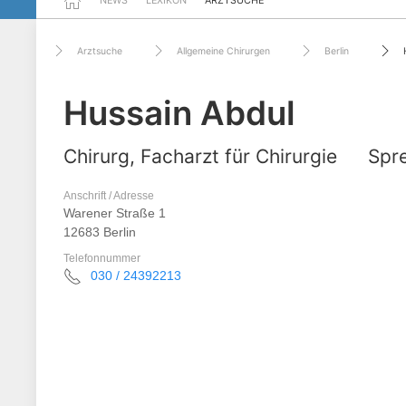
NEWS
LEXIKON
ARZTSUCHE
Arztsuche
Allgemeine Chirurgen
Berlin
Hussain Abdul
Chirurg, Facharzt für Chirurgie
Spre
Anschrift / Adresse
Warener Straße 1
12683 Berlin
Telefonnummer
030 / 24392213