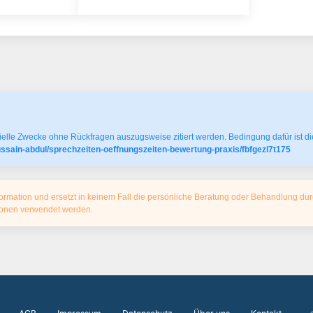
elle Zwecke ohne Rückfragen auszugsweise zitiert werden. Bedingung dafür ist die
ussain-abdul/sprechzeiten-oeffnungszeiten-bewertung-praxis/fbfgezl7t175
ormation und ersetzt in keinem Fall die persönliche Beratung oder Behandlung dur
tionen verwendet werden.