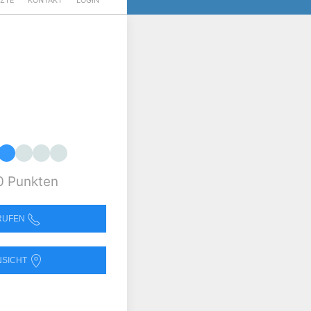
RZTE
KONTAKT
LOGIN
0 Punkten
NRUFEN
NSICHT