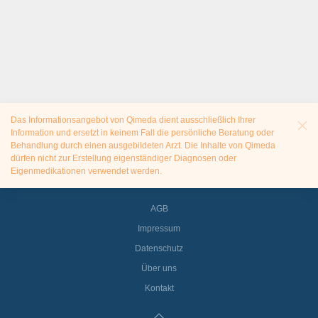
Das Informationsangebot von Qimeda dient ausschließlich Ihrer
Information und ersetzt in keinem Fall die persönliche Beratung oder
Behandlung durch einen ausgebildeten Arzt. Die Inhalte von Qimeda
dürfen nicht zur Erstellung eigenständiger Diagnosen oder
Eigenmedikationen verwendet werden.
AGB
Impressum
Datenschutz
Über uns
Kontakt