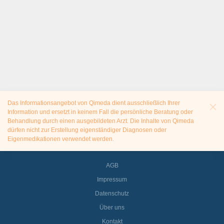
Das Informationsangebot von Qimeda dient ausschließlich Ihrer
Information und ersetzt in keinem Fall die persönliche Beratung oder
Behandlung durch einen ausgebildeten Arzt. Die Inhalte von Qimeda
dürfen nicht zur Erstellung eigenständiger Diagnosen oder
Eigenmedikationen verwendet werden.
AGB
Impressum
Datenschutz
Über uns
Kontakt