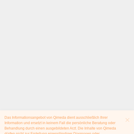
Das Informationsangebot von Qimeda dient ausschließlich Ihrer
Information und ersetzt in keinem Fall die persönliche Beratung oder
Behandlung durch einen ausgebildeten Arzt. Die Inhalte von Qimeda
dürfen nicht zur Erstellung eigenständiger Diagnosen oder