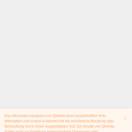
Das Informationsangebot von Qimeda dient ausschließlich Ihrer
Information und ersetzt in keinem Fall die persönliche Beratung oder
Behandlung durch einen ausgebildeten Arzt. Die Inhalte von Qimeda
dürfen nicht zur Erstellung eigenständiger Diagnosen oder