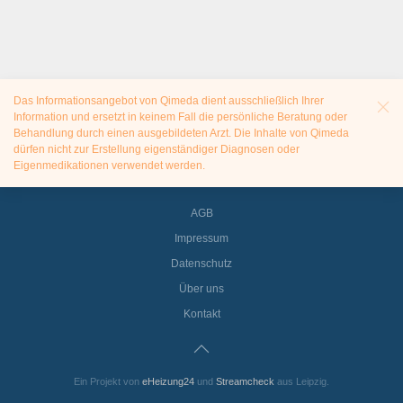
Das Informationsangebot von Qimeda dient ausschließlich Ihrer
Information und ersetzt in keinem Fall die persönliche Beratung oder
Behandlung durch einen ausgebildeten Arzt. Die Inhalte von Qimeda
dürfen nicht zur Erstellung eigenständiger Diagnosen oder
Eigenmedikationen verwendet werden.
AGB
Impressum
Datenschutz
Über uns
Kontakt
Ein Projekt von
eHeizung24
und
Streamcheck
aus Leipzig.