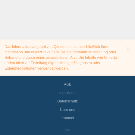
Das Informationsangebot von Qimeda dient ausschließlich Ihrer
Information und ersetzt in keinem Fall die persönliche Beratung oder
Behandlung durch einen ausgebildeten Arzt. Die Inhalte von Qimeda
dürfen nicht zur Erstellung eigenständiger Diagnosen oder
Eigenmedikationen verwendet werden.
AGB
Impressum
Datenschutz
Über uns
Kontakt