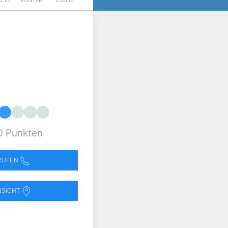
RZTE
KONTAKT
LOGIN
0 Punkten
NRUFEN
NSICHT