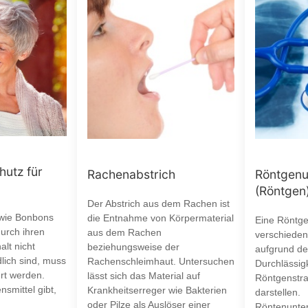
hutz für
Rachenabstrich
Röntgenu
(Röntgen
Der Abstrich aus dem Rachen ist
 wie Bonbons
die Entnahme von Körpermaterial
Eine Röntg
urch ihren
aus dem Rachen
verschiede
lt nicht
beziehungsweise der
aufgrund de
lich sind, muss
Rachenschleimhaut. Untersuchen
Durchlässigk
ert werden.
lässt sich das Material auf
Röntgenstra
smittel gibt,
Krankheitserreger wie Bakterien
darstellen.
oder Pilze als Auslöser einer
Röntenunter