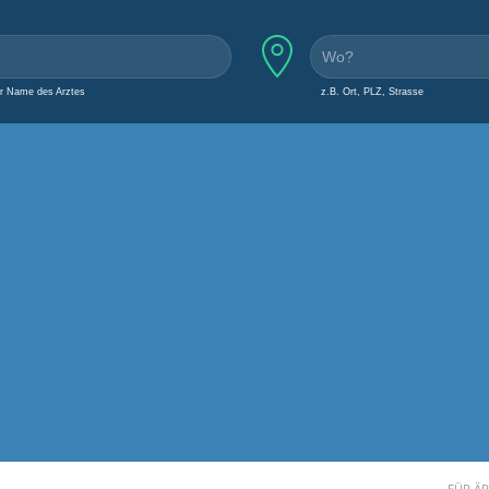
er Name des Arztes
z.B. Ort, PLZ, Strasse