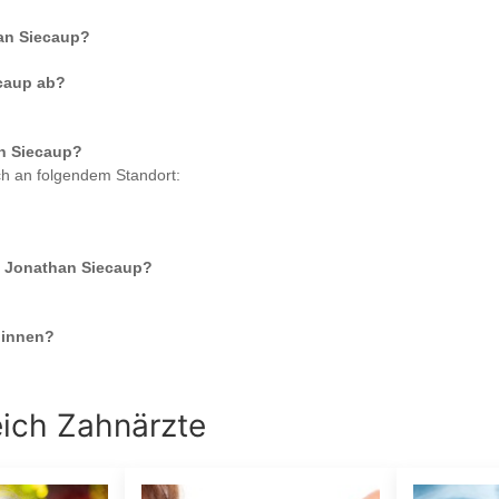
han Siecaup
?
ecaup
ab?
an Siecaup
?
ch an folgendem Standort:
. Jonathan Siecaup
?
:innen?
eich
Zahnärzte