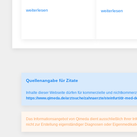
weiterlesen
weiterlesen
Quellenangabe für Zitate
Inhalte dieser Webseite dürfen für kommerzielle und nichtkommerzi
https://www.qimeda.de/arztsuche/zahnaerzte/steinfurt/dr-med-
Das Informationsangebot von Qimeda dient ausschließlich Ihrer Inf
nicht zur Erstellung eigenständiger Diagnosen oder Eigenmedika