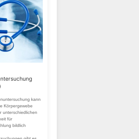
ntersuchung
)
enuntersuchung kann
ne Körpergewebe
r unterschiedlichen
eit für
hlung bildlich
suchungen gibt es