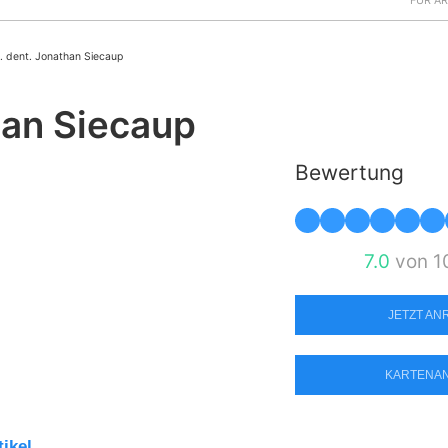
FÜR Ä
. dent. Jonathan Siecaup
han Siecaup
Bewertung
7.0
von 1
JETZT A
KARTENA
tikel