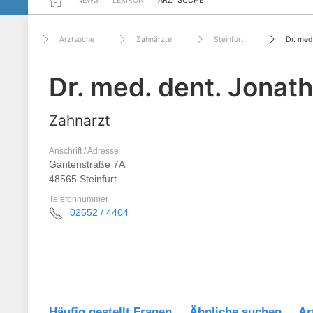
NEWS
LEXIKON
ARZTSUCHE
Arztsuche
Zahnärzte
Steinfurt
Dr. med
Dr. med. dent. Jonat
Zahnarzt
Anschrift / Adresse
Gantenstraße 7A
48565 Steinfurt
Telefonnummer
02552 / 4404
Häufig gestellt Fragen
Ähnliche suchen
Ar