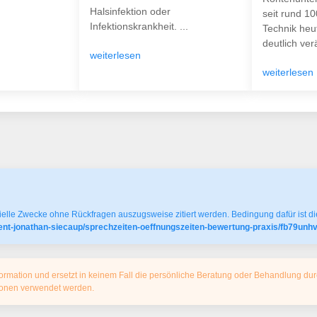
Halsinfektion oder
seit rund 1
Infektionskrankheit. ...
Technik heu
deutlich verä
weiterlesen
weiterlesen
elle Zwecke ohne Rückfragen auszugsweise zitiert werden. Bedingung dafür ist die
dent-jonathan-siecaup/sprechzeiten-oeffnungszeiten-bewertung-praxis/fb79unh
ormation und ersetzt in keinem Fall die persönliche Beratung oder Behandlung dur
tionen verwendet werden.