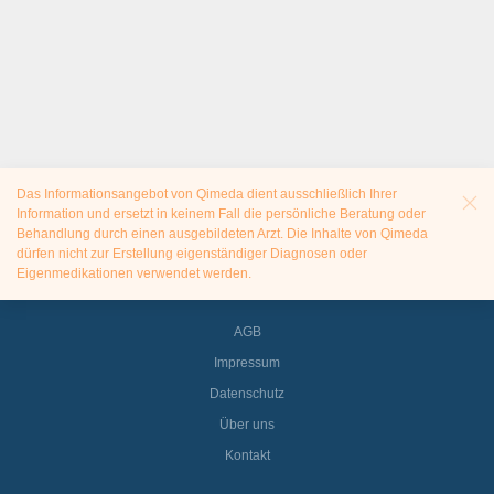
Das Informationsangebot von Qimeda dient ausschließlich Ihrer
Information und ersetzt in keinem Fall die persönliche Beratung oder
Behandlung durch einen ausgebildeten Arzt. Die Inhalte von Qimeda
dürfen nicht zur Erstellung eigenständiger Diagnosen oder
Eigenmedikationen verwendet werden.
AGB
Impressum
Datenschutz
Über uns
Kontakt