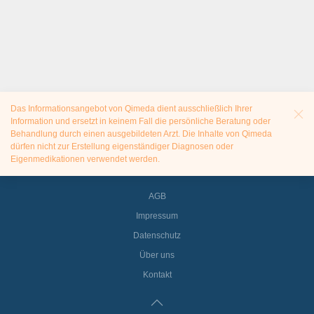
Das Informationsangebot von Qimeda dient ausschließlich Ihrer
Information und ersetzt in keinem Fall die persönliche Beratung oder
Behandlung durch einen ausgebildeten Arzt. Die Inhalte von Qimeda
dürfen nicht zur Erstellung eigenständiger Diagnosen oder
Eigenmedikationen verwendet werden.
AGB
Impressum
Datenschutz
Über uns
Kontakt