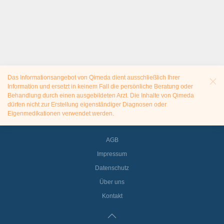
Das Informationsangebot von Qimeda dient ausschließlich Ihrer
Information und ersetzt in keinem Fall die persönliche Beratung oder
Behandlung durch einen ausgebildeten Arzt. Die Inhalte von Qimeda
dürfen nicht zur Erstellung eigenständiger Diagnosen oder
Eigenmedikationen verwendet werden.
AGB
Impressum
Datenschutz
Über uns
Kontakt