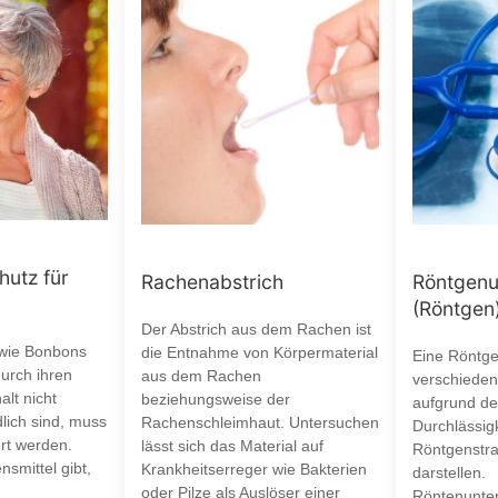
hutz für
Rachenabstrich
Röntgenu
(Röntgen
Der Abstrich aus dem Rachen ist
 wie Bonbons
die Entnahme von Körpermaterial
Eine Röntg
urch ihren
aus dem Rachen
verschiede
lt nicht
beziehungsweise der
aufgrund de
lich sind, muss
Rachenschleimhaut. Untersuchen
Durchlässigk
ert werden.
lässt sich das Material auf
Röntgenstra
smittel gibt,
Krankheitserreger wie Bakterien
darstellen.
oder Pilze als Auslöser einer
Röntenunter