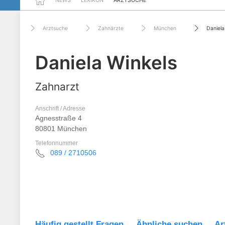
NEWS
LEXIKON
ARZTSUCHE
Arztsuche
Zahnärzte
München
Daniela
Daniela Winkels
Zahnarzt
Anschrift / Adresse
Agnesstraße 4
80801 München
Telefonnummer
089 / 2710506
Häufig gestellt Fragen
Ähnliche suchen
Ar