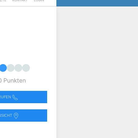
RZTE
KONTAKT
LOGIN
0 Punkten
NRUFEN
NSICHT