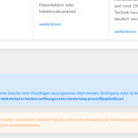
Halsinfektion oder
seit rund 1
Infektionskrankheit. ...
Technik heu
deutlich verä
weiterlesen
weiterlesen
elle Zwecke ohne Rückfragen auszugsweise zitiert werden. Bedingung dafür ist die
-winkels/sprechzeiten-oeffnungszeiten-bewertung-praxis/fbep4en8xucl
ormation und ersetzt in keinem Fall die persönliche Beratung oder Behandlung dur
tionen verwendet werden.