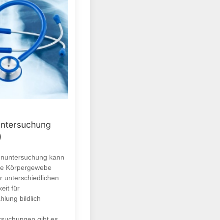
ntersuchung
)
enuntersuchung kann
ne Körpergewebe
r unterschiedlichen
eit für
hlung bildlich
suchungen gibt es