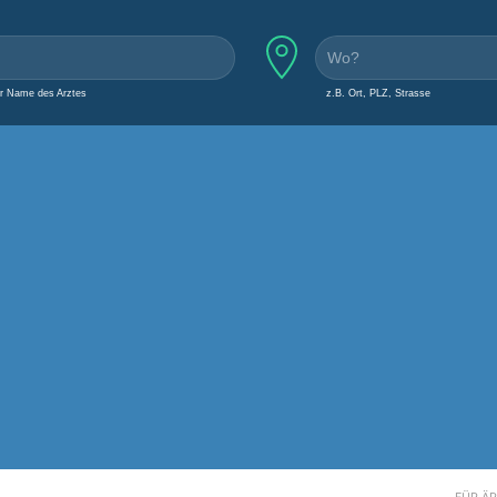
er Name des Arztes
z.B. Ort, PLZ, Strasse