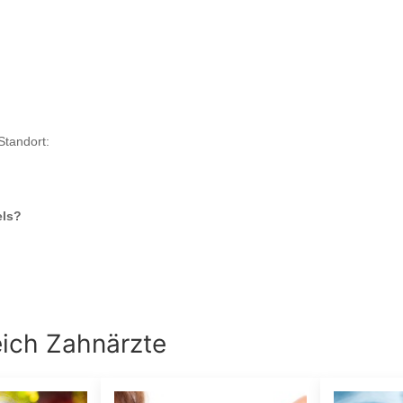
Standort:
els
?
eich
Zahnärzte