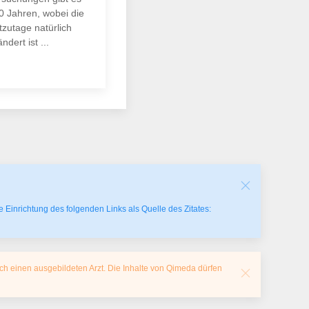
00 Jahren, wobei die
tzutage natürlich
ndert ist ...
 Einrichtung des folgenden Links als Quelle des Zitates:
ch einen ausgebildeten Arzt. Die Inhalte von Qimeda dürfen