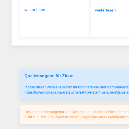
weiterlesen
weiterlesen
Quellenangabe für Zitate
Inhalte dieser Webseite dürfen für kommerzielle und nichtkommerzi
https://www.qimeda.de/arztsuche/zahnaerzte/muenchen/daniela
Das Informationsangebot von Qimeda dient ausschließlich Ihrer Inf
nicht zur Erstellung eigenständiger Diagnosen oder Eigenmedika