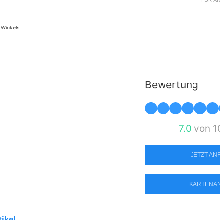
FÜR Ä
 Winkels
Bewertung
7.0
von 1
JETZT A
KARTENA
tikel