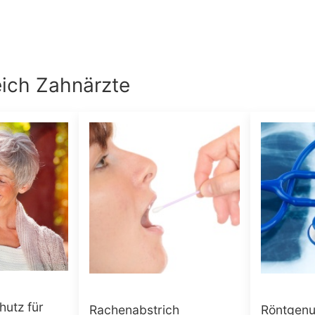
eich
Zahnärzte
hutz für
Rachenabstrich
Röntgenu