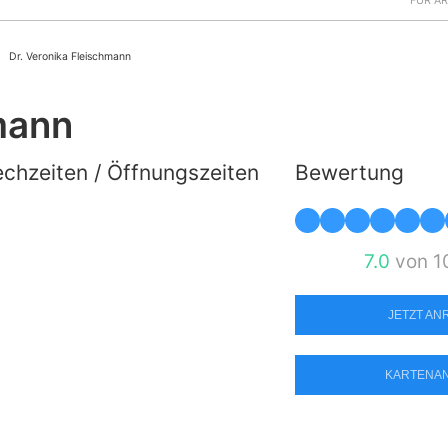
FÜR Ä
Dr. Veronika Fleischmann
mann
chzeiten / Öffnungszeiten
Bewertung
7.0
von 1
JETZT A
KARTENA