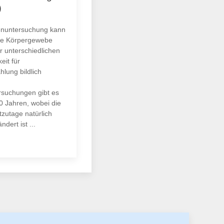
)
enuntersuchung kann
ne Körpergewebe
r unterschiedlichen
eit für
hlung bildlich
suchungen gibt es
00 Jahren, wobei die
tzutage natürlich
ndert ist ...