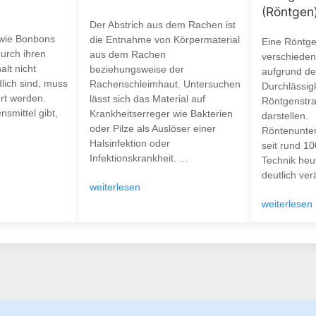
(Röntgen
Der Abstrich aus dem Rachen ist
 wie Bonbons
die Entnahme von Körpermaterial
Eine Röntg
urch ihren
aus dem Rachen
verschiede
lt nicht
beziehungsweise der
aufgrund de
lich sind, muss
Rachenschleimhaut. Untersuchen
Durchlässigk
ert werden.
lässt sich das Material auf
Röntgenstra
smittel gibt,
Krankheitserreger wie Bakterien
darstellen.
oder Pilze als Auslöser einer
Röntenunter
Halsinfektion oder
seit rund 1
Infektionskrankheit. ...
Technik heu
deutlich verä
weiterlesen
weiterlesen