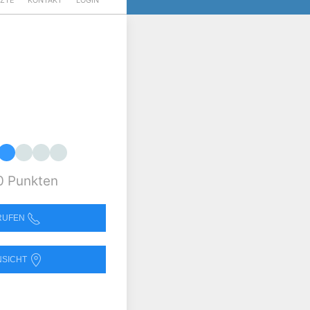
RZTE
KONTAKT
LOGIN
0 Punkten
NRUFEN
NSICHT