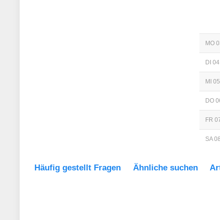
MO 0
DI 04
MI 05
DO 0
FR 07
SA 08
Häufig gestellt Fragen
Ähnliche suchen
Ar