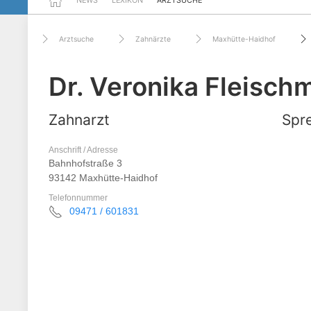
NEWS
LEXIKON
ARZTSUCHE
Arztsuche
Zahnärzte
Maxhütte-Haidhof
Dr. Veronika Fleisch
Zahnarzt
Spre
Anschrift / Adresse
Bahnhofstraße 3
93142 Maxhütte-Haidhof
Telefonnummer
09471 / 601831