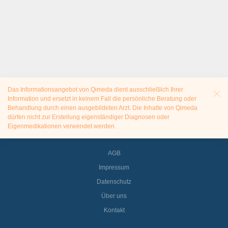
Das Informationsangebot von Qimeda dient ausschließlich Ihrer
Information und ersetzt in keinem Fall die persönliche Beratung oder
Behandlung durch einen ausgebildeten Arzt. Die Inhalte von Qimeda
dürfen nicht zur Erstellung eigenständiger Diagnosen oder
Eigenmedikationen verwendet werden.
AGB
Impressum
Datenschutz
Über uns
Kontakt