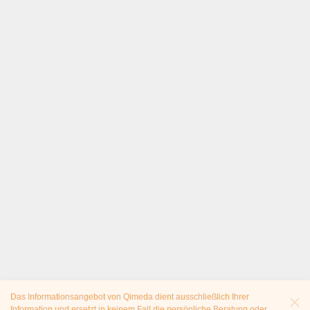
Das Informationsangebot von Qimeda dient ausschließlich Ihrer
Information und ersetzt in keinem Fall die persönliche Beratung oder