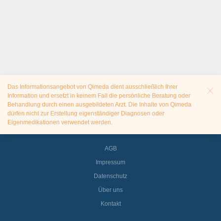
Das Informationsangebot von Qimeda dient ausschließlich Ihrer
Information und ersetzt in keinem Fall die persönliche Beratung oder
Behandlung durch einen ausgebildeten Arzt. Die Inhalte von Qimeda
dürfen nicht zur Erstellung eigenständiger Diagnosen oder
Eigenmedikationen verwendet werden.
AGB
Impressum
Datenschutz
Über uns
Kontakt