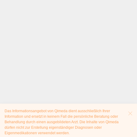
Das Informationsangebot von Qimeda dient ausschließlich Ihrer
Information und ersetzt in keinem Fall die persönliche Beratung oder
Behandlung durch einen ausgebildeten Arzt. Die Inhalte von Qimeda
dürfen nicht zur Erstellung eigenständiger Diagnosen oder
Eigenmedikationen verwendet werden.