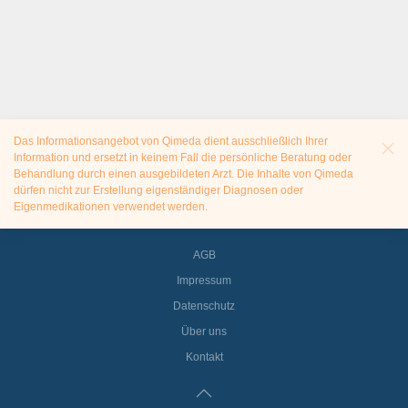
Das Informationsangebot von Qimeda dient ausschließlich Ihrer
Information und ersetzt in keinem Fall die persönliche Beratung oder
Behandlung durch einen ausgebildeten Arzt. Die Inhalte von Qimeda
dürfen nicht zur Erstellung eigenständiger Diagnosen oder
Eigenmedikationen verwendet werden.
AGB
Impressum
Datenschutz
Über uns
Kontakt