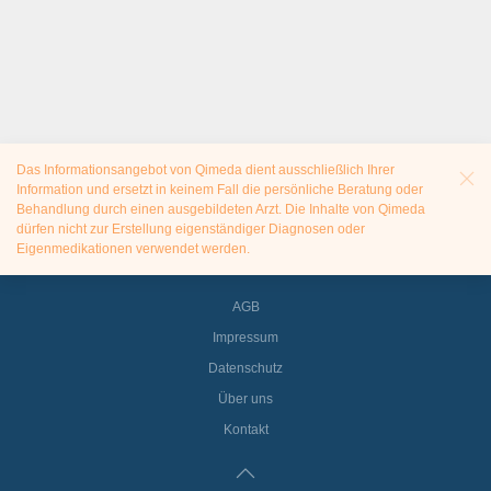
Das Informationsangebot von Qimeda dient ausschließlich Ihrer
Information und ersetzt in keinem Fall die persönliche Beratung oder
Behandlung durch einen ausgebildeten Arzt. Die Inhalte von Qimeda
dürfen nicht zur Erstellung eigenständiger Diagnosen oder
Eigenmedikationen verwendet werden.
AGB
Impressum
Datenschutz
Über uns
Kontakt