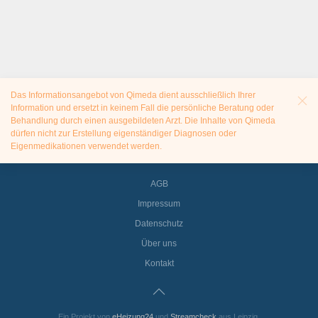
Das Informationsangebot von Qimeda dient ausschließlich Ihrer
Information und ersetzt in keinem Fall die persönliche Beratung oder
Behandlung durch einen ausgebildeten Arzt. Die Inhalte von Qimeda
dürfen nicht zur Erstellung eigenständiger Diagnosen oder
Eigenmedikationen verwendet werden.
AGB
Impressum
Datenschutz
Über uns
Kontakt
Ein Projekt von
eHeizung24
und
Streamcheck
aus Leipzig.