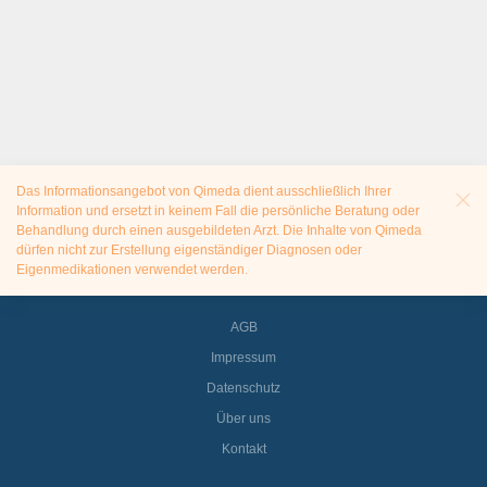
Das Informationsangebot von Qimeda dient ausschließlich Ihrer
Information und ersetzt in keinem Fall die persönliche Beratung oder
Behandlung durch einen ausgebildeten Arzt. Die Inhalte von Qimeda
dürfen nicht zur Erstellung eigenständiger Diagnosen oder
Eigenmedikationen verwendet werden.
AGB
Impressum
Datenschutz
Über uns
Kontakt