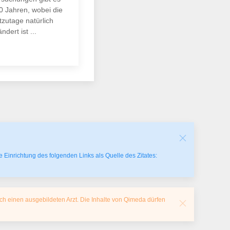
00 Jahren, wobei die
tzutage natürlich
ndert ist ...
 Einrichtung des folgenden Links als Quelle des Zitates:
ch einen ausgebildeten Arzt. Die Inhalte von Qimeda dürfen