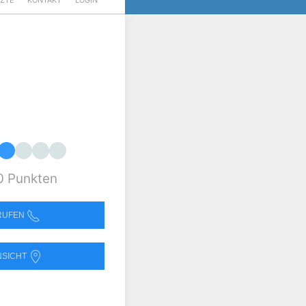
RZTE
KONTAKT
LOGIN
0 Punkten
NRUFEN
NSICHT