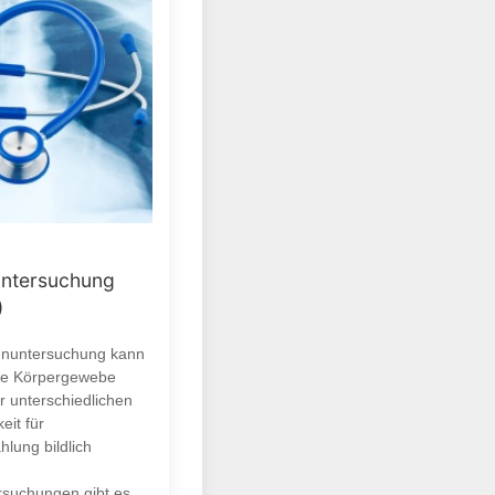
ntersuchung
)
enuntersuchung kann
ne Körpergewebe
r unterschiedlichen
eit für
hlung bildlich
suchungen gibt es