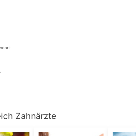
ndort:
?
eich
Zahnärzte