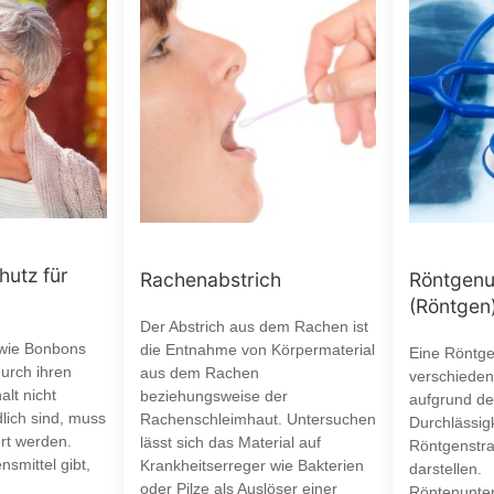
hutz für
Rachenabstrich
Röntgenu
(Röntgen
Der Abstrich aus dem Rachen ist
 wie Bonbons
die Entnahme von Körpermaterial
Eine Röntg
urch ihren
aus dem Rachen
verschiede
lt nicht
beziehungsweise der
aufgrund de
lich sind, muss
Rachenschleimhaut. Untersuchen
Durchlässigk
ert werden.
lässt sich das Material auf
Röntgenstra
smittel gibt,
Krankheitserreger wie Bakterien
darstellen.
oder Pilze als Auslöser einer
Röntenunter