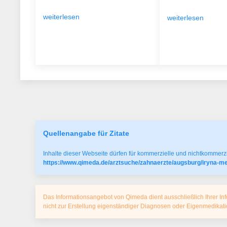
weiterlesen
weiterlesen
Quellenangabe für Zitate
Inhalte dieser Webseite dürfen für kommerzielle und nichtkommerzi
https://www.qimeda.de/arztsuche/zahnaerzte/augsburg/iryna-m
Das Informationsangebot von Qimeda dient ausschließlich Ihrer Inf
nicht zur Erstellung eigenständiger Diagnosen oder Eigenmedika