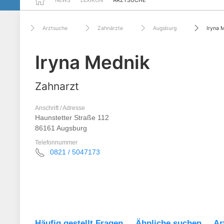
NEWS
LEXIKON
ARZTSUCHE
Arztsuche
Zahnärzte
Augsburg
Iryna 
Iryna Mednik
Zahnarzt
Anschrift / Adresse
Haunstetter Straße 112
86161 Augsburg
Telefonnummer
0821 / 5047173
Häufig gestellt Fragen
Ähnliche suchen
Ar