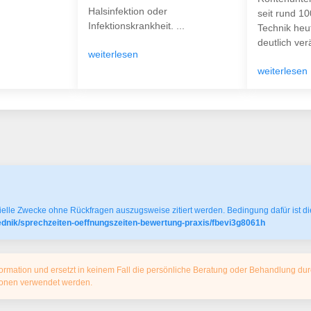
Halsinfektion oder
seit rund 1
Infektionskrankheit. ...
Technik heu
deutlich verä
weiterlesen
weiterlesen
elle Zwecke ohne Rückfragen auszugsweise zitiert werden. Bedingung dafür ist die
ednik/sprechzeiten-oeffnungszeiten-bewertung-praxis/fbevi3g8061h
ormation und ersetzt in keinem Fall die persönliche Beratung oder Behandlung dur
tionen verwendet werden.