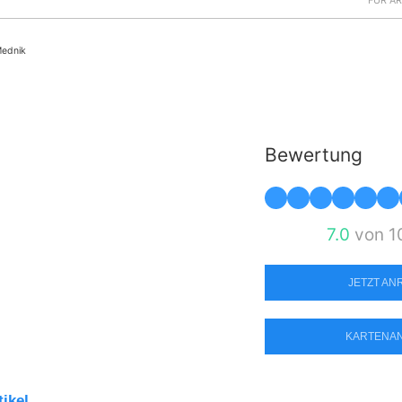
FÜR Ä
Mednik
Bewertung
7.0
von 1
JETZT A
KARTENA
tikel