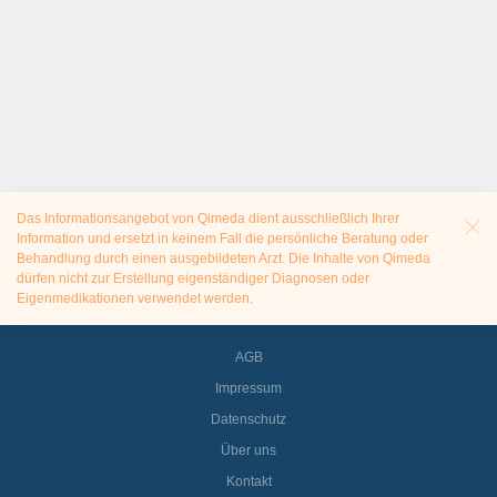
Das Informationsangebot von Qimeda dient ausschließlich Ihrer
Information und ersetzt in keinem Fall die persönliche Beratung oder
Behandlung durch einen ausgebildeten Arzt. Die Inhalte von Qimeda
dürfen nicht zur Erstellung eigenständiger Diagnosen oder
Eigenmedikationen verwendet werden.
AGB
Impressum
Datenschutz
Über uns
Kontakt