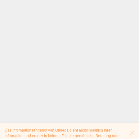
Das Informationsangebot von Qimeda dient ausschließlich Ihrer
Information und ersetzt in keinem Fall die persönliche Beratung oder