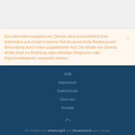
Das Informationsangebot von Qimeda dient ausschließlich Ihrer
Information und ersetzt in keinem Fall die persönliche Beratung oder
Behandlung durch einen ausgebildeten Arzt. Die Inhalte von Qimeda
dürfen nicht zur Erstellung eigenständiger Diagnosen oder
Eigenmedikationen verwendet werden.
AGB
Impressum
Datenschutz
Über uns
Kontakt
Ein Projekt von
eHeizung24
und
Streamcheck
aus Leipzig.