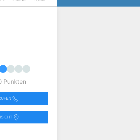
RZTE
KONTAKT
LOGIN
0 Punkten
NRUFEN
NSICHT