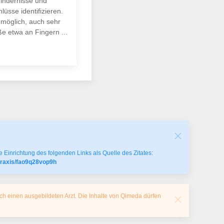
indernisse und
üsse identifizieren.
 möglich, auch sehr
ße etwa an Fingern ...
 Einrichtung des folgenden Links als Quelle des Zitates:
praxis/fao9q28vop9h
ch einen ausgebildeten Arzt. Die Inhalte von Qimeda dürfen