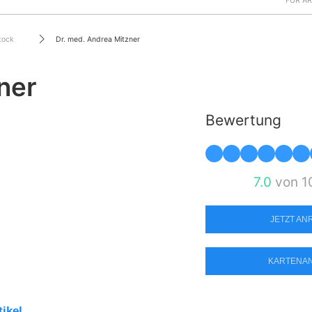
FÜR Ä
tock
Dr. med. Andrea Mitzner
ner
Bewertung
7.0
von 1
JETZT A
KARTENA
tikel