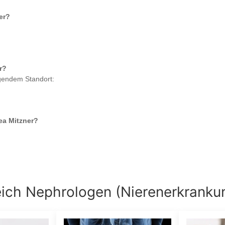
er
?
r
?
lgendem Standort:
ea Mitzner
?
eich
Nephrologen (Nierenerkranku