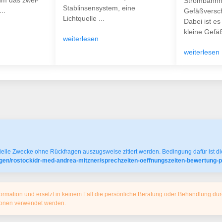
m das zwei-
Strombahnh
Stablinsensystem, eine
..
Gefäßverschl
Lichtquelle ...
Dabei ist es
kleine Gefä
weiterlesen
weiterlesen
elle Zwecke ohne Rückfragen auszugsweise zitiert werden. Bedingung dafür ist die
gen/rostock/dr-med-andrea-mitzner/sprechzeiten-oeffnungszeiten-bewertung-
ormation und ersetzt in keinem Fall die persönliche Beratung oder Behandlung dur
tionen verwendet werden.