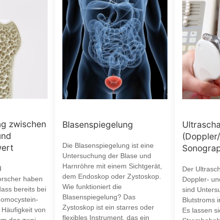
g zwischen
Blasenspiegelung
Ultrasch
und
(Doppler
Die Blasenspiegelung ist eine
ert
Sonograp
Untersuchung der Blase und
Harnröhre mit einem Sichtgerät,
d
Der Ultrasc
dem Endoskop oder Zystoskop.
orscher haben
Doppler- un
Wie funktioniert die
ass bereits bei
sind Unter
Blasenspiegelung? Das
omocystein-
Blutstroms i
Zystoskop ist ein starres oder
 Häufigkeit von
Es lassen s
flexibles Instrument, das ein