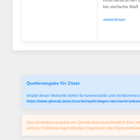
Knochenbrüchen u
bis vierfache Maß .
weiterlesen
Quellenangabe für Zitate
Inhalte dieser Webseite dürfen für kommerzielle und nichtkommerzi
https://www.qimeda.de/arztsuche/nephrologen-nierenerkrankun
Das Informationsangebot von Qimeda dient ausschließlich Ihrer Inf
nicht zur Erstellung eigenständiger Diagnosen oder Eigenmedika