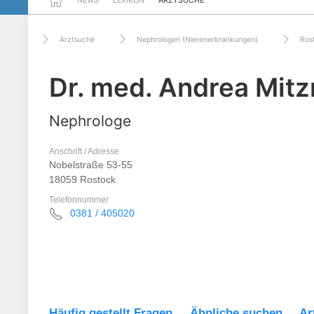
NEWS
LEXIKON
ARZTSUCHE
Arztsuche
Nephrologen (Nierenerkrankungen)
Ros
Dr. med. Andrea Mitz
Nephrologe
Anschrift / Adresse
Nobelstraße 53-55
18059 Rostock
Telefonnummer
0381 / 405020
Häufig gestellt Fragen
Ähnliche suchen
Ar