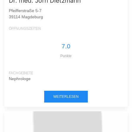
Dr. med. Jörn Dietzmann
Pfeifferstraße 5-7
39114 Magdeburg
ÖFFNUNGSZEITEN
7.0
Punkte
FACHGEBIETE
Nephrologe
WEITERLESEN