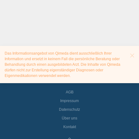
Das Informationsangebot von Qimeda dient ausschließlich Ihrer
Information und ersetzt in keinem Fall die persönliche Beratung oder
Behandlung durch einen ausgebildeten Arzt. Die Inhalte von Qimeda
dürfen nicht zur Erstellung eigenständiger Diagnosen oder
Eigenmedikationen verwendet werden.
AGB
Impressum
Datenschutz
Über uns
Kontakt