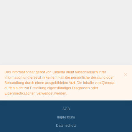
Das Informationsangebot von Qimeda dient ausschließlich Ihrer
Information und ersetzt in keinem Fall die persönliche Beratung oder
Behandlung durch einen ausgebildeten Arzt. Die Inhalte von Qimeda
dürfen nicht zur Erstellung eigenständiger Diagnosen oder
Eigenmedikationen verwendet werden.
AGB
Impressum
Datenschutz