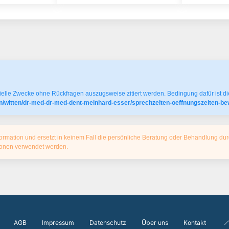
elle Zwecke ohne Rückfragen auszugsweise zitiert werden. Bedingung dafür ist die
n/witten/dr-med-dr-med-dent-meinhard-esser/sprechzeiten-oeffnungszeiten-be
ormation und ersetzt in keinem Fall die persönliche Beratung oder Behandlung dur
tionen verwendet werden.
AGB
Impressum
Datenschutz
Über uns
Kontakt