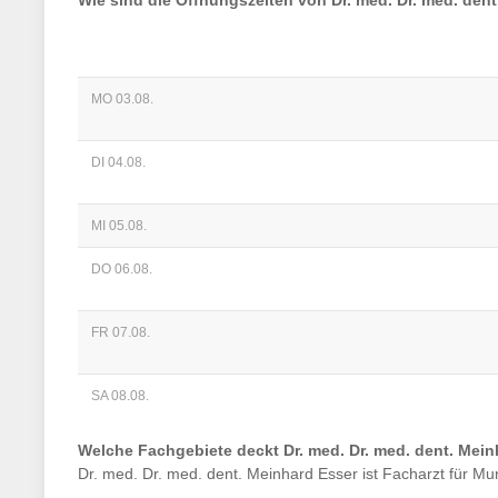
Wie sind die Öffnungszeiten von
Dr. med. Dr. med. den
MO 03.08.
DI 04.08.
MI 05.08.
DO 06.08.
FR 07.08.
SA 08.08.
Welche Fachgebiete deckt
Dr. med. Dr. med. dent. Mei
Dr. med. Dr. med. dent. Meinhard Esser
ist
Facharzt für Mu