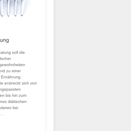
tung
atung soll die
lscher
gewohnheiten
nd zu einer
 Ernährung
ie erstreckt sich von
 angepassten
en bis hin zum
ines diätischen
lanes bei
...