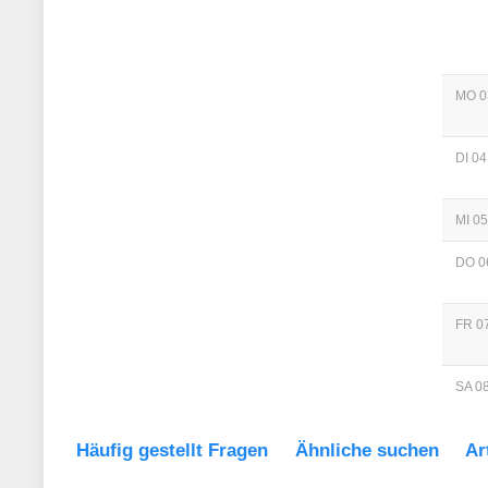
MO 0
DI 04
MI 05
DO 0
FR 07
SA 08
Häufig gestellt Fragen
Ähnliche suchen
Ar