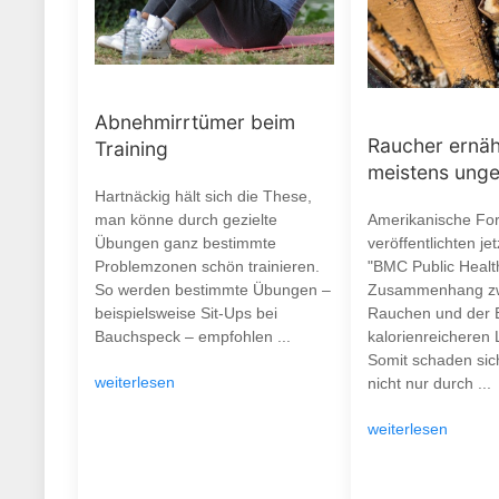
Abnehmirrtümer beim
Raucher ernäh
Training
meistens ung
Hartnäckig hält sich die These,
man könne durch gezielte
Amerikanische Fo
Übungen ganz bestimmte
veröffentlichten je
Problemzonen schön trainieren.
"BMC Public Healt
So werden bestimmte Übungen –
Zusammenhang z
beispielsweise Sit-Ups bei
Rauchen und der 
Bauchspeck – empfohlen ...
kalorienreicheren 
Somit schaden si
weiterlesen
nicht nur durch ...
weiterlesen