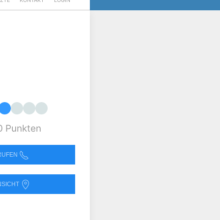
RZTE
KONTAKT
LOGIN
0 Punkten
NRUFEN
NSICHT