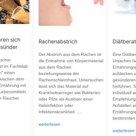
ren sich
Rachenabstrich
Diätbera
esünder
Der Abstrich aus dem Rachen ist
Eine Diätber
rscher
die Entnahme von Körpermaterial
Ursachen fa
tzt im Fachblatt
aus dem Rachen
Ernährungs
h" einen
beziehungsweise der
aufdecken u
wischen dem
Rachenschleimhaut. Untersuchen
gesünderen
Ernährung mit
lässt sich das Material auf
hinführen. S
Lebensmitteln.
Krankheitserreger wie Bakterien
individuell
ch Raucher
oder Pilze als Auslöser einer
Empfehlung
Halsinfektion oder
Aufstellen e
Infektionskrankheit. ...
Ernährungsp
bestimmten 
weiterlesen
weiterlesen