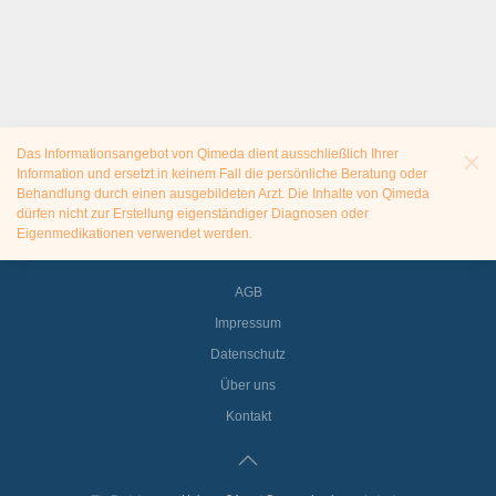
Das Informationsangebot von Qimeda dient ausschließlich Ihrer
Information und ersetzt in keinem Fall die persönliche Beratung oder
Behandlung durch einen ausgebildeten Arzt. Die Inhalte von Qimeda
dürfen nicht zur Erstellung eigenständiger Diagnosen oder
Eigenmedikationen verwendet werden.
AGB
Impressum
Datenschutz
Über uns
Kontakt