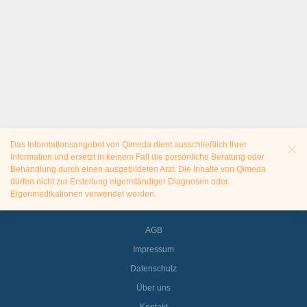
Das Informationsangebot von Qimeda dient ausschließlich Ihrer
Information und ersetzt in keinem Fall die persönliche Beratung oder
Behandlung durch einen ausgebildeten Arzt. Die Inhalte von Qimeda
dürfen nicht zur Erstellung eigenständiger Diagnosen oder
Eigenmedikationen verwendet werden.
AGB
Impressum
Datenschutz
Über uns
Kontakt