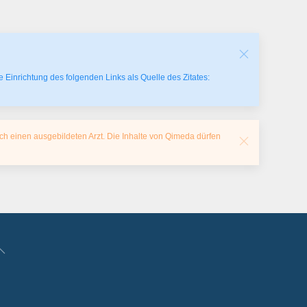
 Einrichtung des folgenden Links als Quelle des Zitates:
ch einen ausgebildeten Arzt. Die Inhalte von Qimeda dürfen