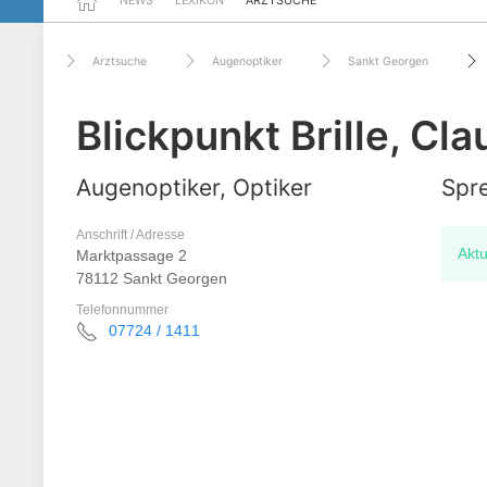
NEWS
LEXIKON
ARZTSUCHE
Arztsuche
Augenoptiker
Sankt Georgen
Blickpunkt Brille, Cla
Augenoptiker, Optiker
Spre
Anschrift / Adresse
Aktu
Marktpassage 2
78112 Sankt Georgen
Telefonnummer
07724 / 1411