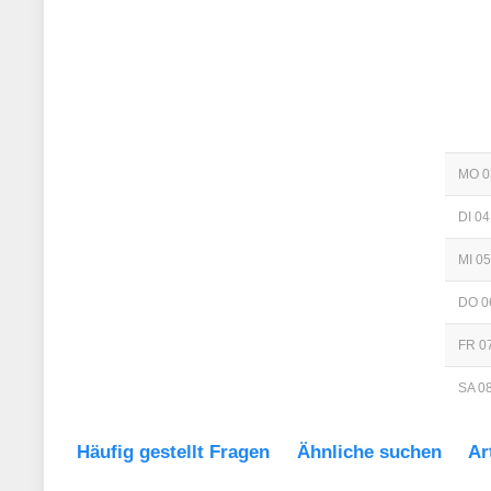
MO 0
DI 04
MI 05
DO 0
FR 07
SA 08
Häufig gestellt Fragen
Ähnliche suchen
Ar