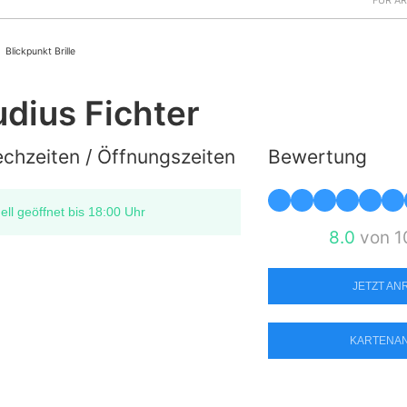
FÜR Ä
Blickpunkt Brille
udius Fichter
chzeiten / Öffnungszeiten
Bewertung
ell geöffnet bis 18:00 Uhr
8.0
von 1
JETZT A
KARTENA