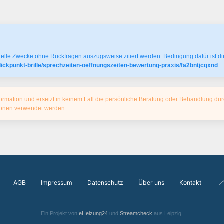
elle Zwecke ohne Rückfragen auszugsweise zitiert werden. Bedingung dafür ist die
ickpunkt-brille/sprechzeiten-oeffnungszeiten-bewertung-praxis/fa2bntjcqxnd
ormation und ersetzt in keinem Fall die persönliche Beratung oder Behandlung dur
tionen verwendet werden.
AGB
Impressum
Datenschutz
Über uns
Kontakt
Ein Projekt von
eHeizung24
und
Streamcheck
aus Leipzig.