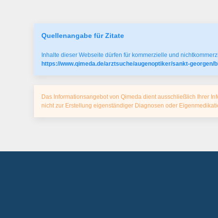
Quellenangabe für Zitate
Inhalte dieser Webseite dürfen für kommerzielle und nichtkommerzi
https://www.qimeda.de/arztsuche/augenoptiker/sankt-georgen/bl
Das Informationsangebot von Qimeda dient ausschließlich Ihrer Inf
nicht zur Erstellung eigenständiger Diagnosen oder Eigenmedika