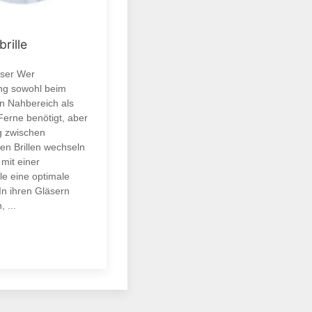
brille
äser Wer
ng sowohl beim
n Nahbereich als
Ferne benötigt, aber
ig zwischen
en Brillen wechseln
mit einer
lle eine optimale
 In ihren Gläsern
, ...