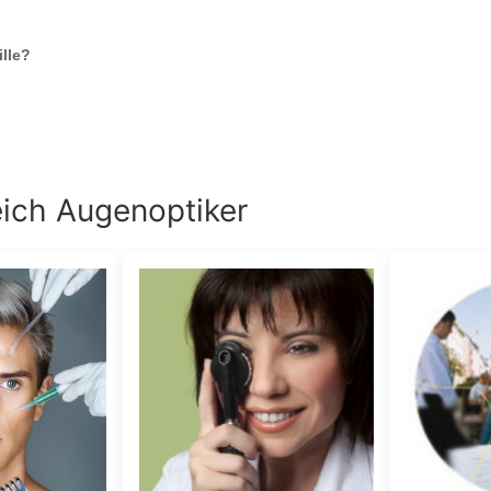
lle
?
eich
Augenoptiker