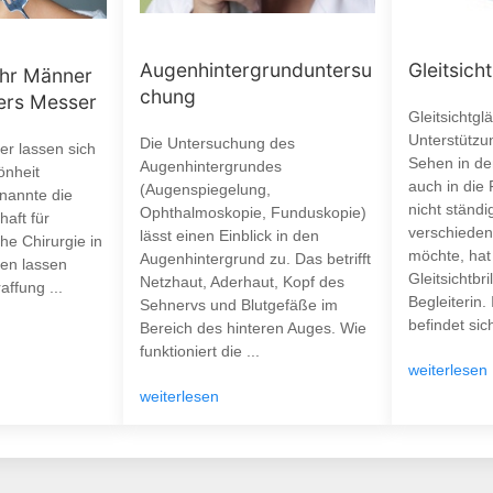
Augenhintergrunduntersu
Gleitsicht
ehr Männer
chung
ters Messer
Gleitsichtgl
Unterstützu
Die Untersuchung des
r lassen sich
Sehen in de
Augenhintergrundes
önheit
auch in die 
(Augenspiegelung,
 nannte die
nicht ständ
Ophthalmoskopie, Funduskopie)
aft für
verschieden
lässt einen Einblick in den
he Chirurgie in
möchte, hat 
Augenhintergrund zu. Das betrifft
ten lassen
Gleitsichtbri
Netzhaut, Aderhaut, Kopf des
affung ...
Begleiterin.
Sehnervs und Blutgefäße im
befindet sich
Bereich des hinteren Auges. Wie
funktioniert die ...
weiterlesen
weiterlesen