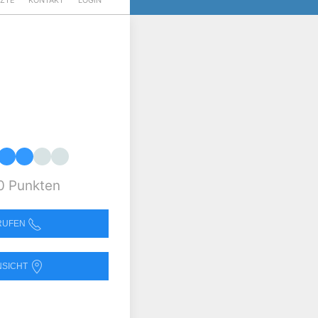
RZTE
KONTAKT
LOGIN
0 Punkten
NRUFEN
NSICHT