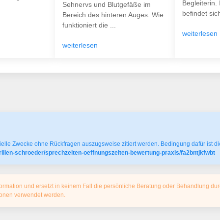
Begleiterin.
Sehnervs und Blutgefäße im
befindet sich
Bereich des hinteren Auges. Wie
funktioniert die ...
weiterlesen
weiterlesen
elle Zwecke ohne Rückfragen auszugsweise zitiert werden. Bedingung dafür ist die
illen-schroeder/sprechzeiten-oeffnungszeiten-bewertung-praxis/fa2bntjkfwbt
ormation und ersetzt in keinem Fall die persönliche Beratung oder Behandlung dur
tionen verwendet werden.