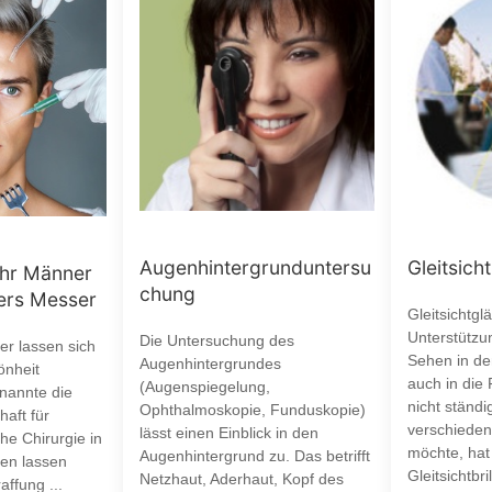
Augenhintergrunduntersu
Gleitsicht
ehr Männer
chung
ters Messer
Gleitsichtgl
Unterstützu
Die Untersuchung des
r lassen sich
Sehen in de
Augenhintergrundes
önheit
auch in die 
(Augenspiegelung,
 nannte die
nicht ständ
Ophthalmoskopie, Funduskopie)
aft für
verschieden
lässt einen Einblick in den
he Chirurgie in
möchte, hat 
Augenhintergrund zu. Das betrifft
ten lassen
Gleitsichtbri
Netzhaut, Aderhaut, Kopf des
affung ...