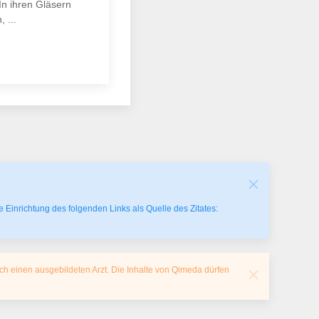
 In ihren Gläsern
, ...
 Einrichtung des folgenden Links als Quelle des Zitates:
ch einen ausgebildeten Arzt. Die Inhalte von Qimeda dürfen