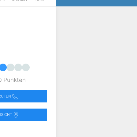
RZTE
KONTAKT
LOGIN
0 Punkten
NRUFEN
NSICHT