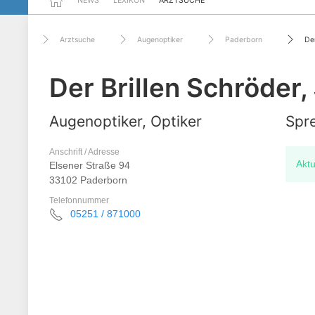
NEWS
LEXIKON
ARZTSUCHE
Arztsuche
Augenoptiker
Paderborn
Der
Der Brillen Schröder
Augenoptiker, Optiker
Spre
Anschrift / Adresse
Aktu
Elsener Straße 94
33102 Paderborn
Telefonnummer
05251 / 871000