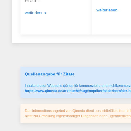
Risiko ...
weiterlesen
weiterlesen
Quellenangabe für Zitate
Inhalte dieser Webseite dürfen für kommerzielle und nichtkommerzi
https://www.qimeda.de/arztsuche/augenoptiker/paderborn/der-br
Das Informationsangebot von Qimeda dient ausschließlich Ihrer Inf
nicht zur Erstellung eigenständiger Diagnosen oder Eigenmedika