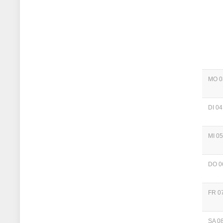
MO 0
DI 04
MI 05
DO 0
FR 07
SA 08