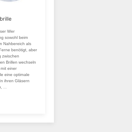
brille
äser Wer
ng sowohl beim
n Nahbereich als
Ferne benötigt, aber
ig zwischen
en Brillen wechseln
mit einer
lle eine optimale
 In ihren Gläsern
, ...