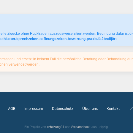
elle Zwecke ohne Rückfragen auszugsweise zitiert werden. Bedingung dafür ist die
schlueter/sprechzeiten-oeffnungszeiten-bewertung-praxis/fa2bntlfj0rt
ormation und ersetzt in keinem Fall die persönliche Beratung oder Behandlung dur
tionen verwendet werden.
AGB
Impressum
Datenschutz
Über uns
Kontakt
Ein Projekt von
eHeizung24
und
Streamcheck
aus Leipzig.