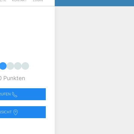
RZTE
KONTAKT
LOGIN
0 Punkten
NRUFEN
NSICHT