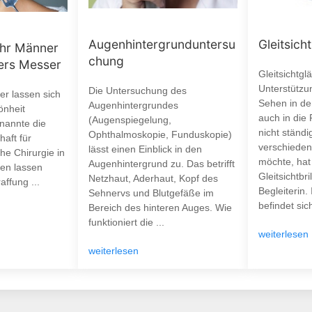
Augenhintergrunduntersu
Gleitsicht
ehr Männer
chung
ters Messer
Gleitsichtgl
Unterstützu
Die Untersuchung des
r lassen sich
Sehen in de
Augenhintergrundes
önheit
auch in die 
(Augenspiegelung,
 nannte die
nicht ständ
Ophthalmoskopie, Funduskopie)
aft für
verschieden
lässt einen Einblick in den
he Chirurgie in
möchte, hat 
Augenhintergrund zu. Das betrifft
ten lassen
Gleitsichtbri
Netzhaut, Aderhaut, Kopf des
affung ...
Begleiterin.
Sehnervs und Blutgefäße im
befindet sich
Bereich des hinteren Auges. Wie
funktioniert die ...
weiterlesen
weiterlesen