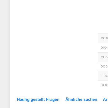
MO 0
DI 04
MI 05
DO 0
FR 07
SA 08
Häufig gestellt Fragen
Ähnliche suchen
Ar