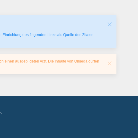
 Einrichtung des folgenden Links als Quelle des Zitates:
ch einen ausgebildeten Arzt. Die Inhalte von Qimeda dürfen