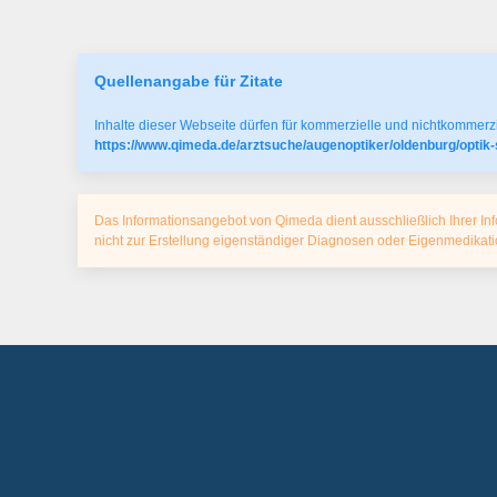
Quellenangabe für Zitate
Inhalte dieser Webseite dürfen für kommerzielle und nichtkommerzi
https://www.qimeda.de/arztsuche/augenoptiker/oldenburg/optik-
Das Informationsangebot von Qimeda dient ausschließlich Ihrer Inf
nicht zur Erstellung eigenständiger Diagnosen oder Eigenmedika