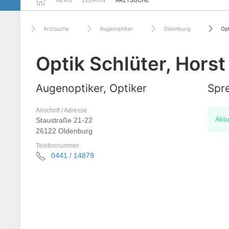
NEWS
LEXIKON
ARZTSUCHE
Arztsuche
Augenoptiker
Oldenburg
Opt
Optik Schlüter, Horst
Augenoptiker, Optiker
Spre
Anschrift / Adresse
Aktu
Staustraße 21-22
26122 Oldenburg
Telefonnummer
0441 / 14879