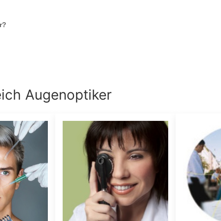
r
?
eich
Augenoptiker