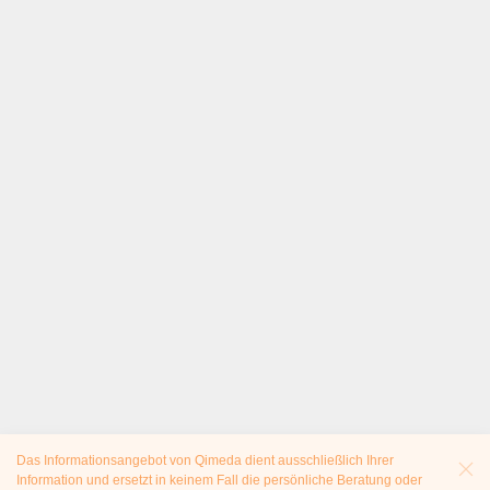
Das Informationsangebot von Qimeda dient ausschließlich Ihrer
Information und ersetzt in keinem Fall die persönliche Beratung oder