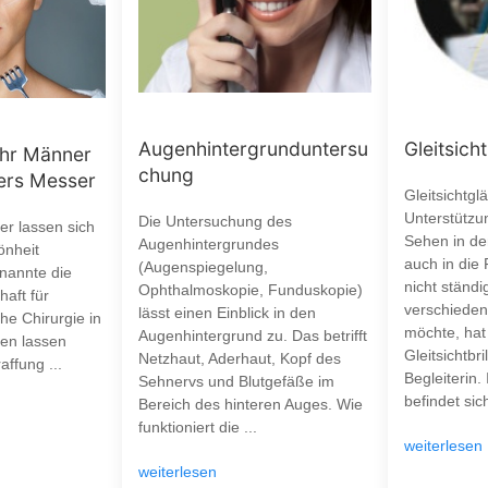
Augenhintergrunduntersu
Gleitsicht
ehr Männer
chung
ters Messer
Gleitsichtgl
Unterstützu
Die Untersuchung des
r lassen sich
Sehen in de
Augenhintergrundes
önheit
auch in die 
(Augenspiegelung,
 nannte die
nicht ständ
Ophthalmoskopie, Funduskopie)
aft für
verschieden
lässt einen Einblick in den
he Chirurgie in
möchte, hat 
Augenhintergrund zu. Das betrifft
ten lassen
Gleitsichtbri
Netzhaut, Aderhaut, Kopf des
affung ...
Begleiterin.
Sehnervs und Blutgefäße im
befindet sich
Bereich des hinteren Auges. Wie
funktioniert die ...
weiterlesen
weiterlesen