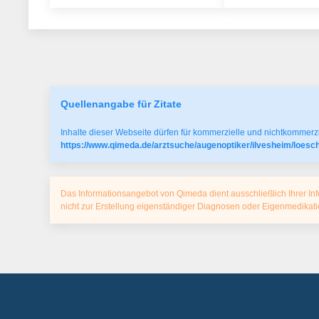
Quellenangabe für Zitate
Inhalte dieser Webseite dürfen für kommerzielle und nichtkommerzi
https://www.qimeda.de/arztsuche/augenoptiker/ilvesheim/loesc
Das Informationsangebot von Qimeda dient ausschließlich Ihrer Inf
nicht zur Erstellung eigenständiger Diagnosen oder Eigenmedika