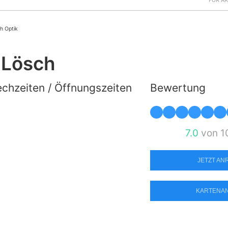
FÜR Ä
h Optik
 Lösch
chzeiten / Öffnungszeiten
Bewertung
7.0
von 1
JETZT A
KARTENA