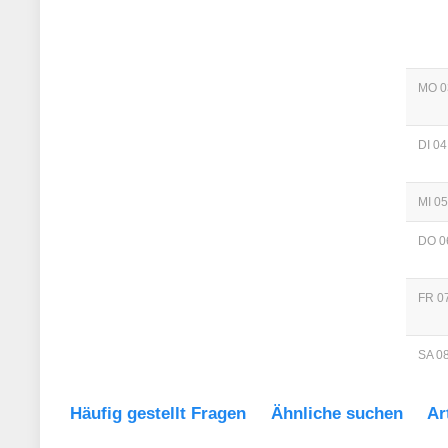
MO 0
DI 04
MI 05
DO 0
FR 07
SA 08
Häufig gestellt Fragen
Ähnliche suchen
Ar