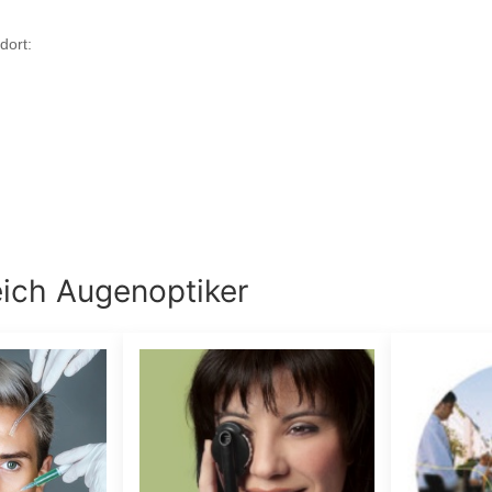
dort:
eich
Augenoptiker