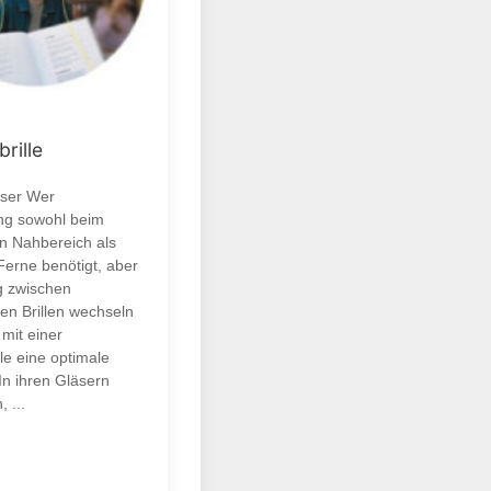
brille
äser Wer
ng sowohl beim
n Nahbereich als
Ferne benötigt, aber
ig zwischen
en Brillen wechseln
mit einer
lle eine optimale
 In ihren Gläsern
, ...