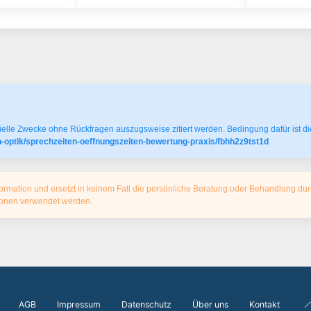
elle Zwecke ohne Rückfragen auszugsweise zitiert werden. Bedingung dafür ist die
h-optik/sprechzeiten-oeffnungszeiten-bewertung-praxis/fbhh2z9tst1d
ormation und ersetzt in keinem Fall die persönliche Beratung oder Behandlung dur
tionen verwendet werden.
AGB
Impressum
Datenschutz
Über uns
Kontakt