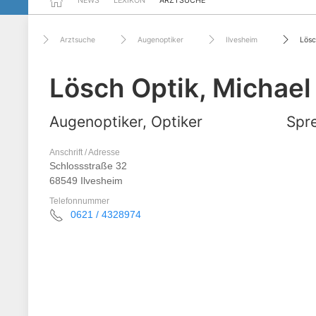
NEWS
LEXIKON
ARZTSUCHE
Arztsuche
Augenoptiker
Ilvesheim
Lösc
Lösch Optik, Michael
Augenoptiker, Optiker
Spre
Anschrift / Adresse
Schlossstraße 32
68549 Ilvesheim
Telefonnummer
0621 / 4328974