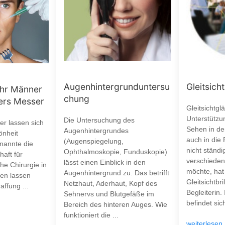
Augenhintergrunduntersu
Gleitsicht
ehr Männer
chung
ters Messer
Gleitsichtgl
Unterstützu
Die Untersuchung des
r lassen sich
Sehen in de
Augenhintergrundes
önheit
auch in die 
(Augenspiegelung,
 nannte die
nicht ständ
Ophthalmoskopie, Funduskopie)
aft für
verschieden
lässt einen Einblick in den
he Chirurgie in
möchte, hat 
Augenhintergrund zu. Das betrifft
ten lassen
Gleitsichtbri
Netzhaut, Aderhaut, Kopf des
affung ...
Begleiterin.
Sehnervs und Blutgefäße im
befindet sich
Bereich des hinteren Auges. Wie
funktioniert die ...
weiterlesen