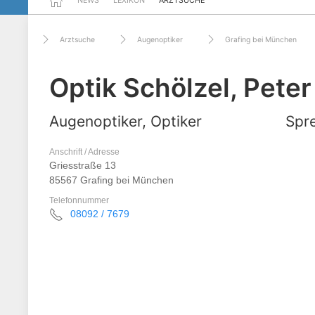
NEWS
LEXIKON
ARZTSUCHE
Arztsuche
Augenoptiker
Grafing bei München
Optik Schölzel, Peter
Augenoptiker, Optiker
Spre
Anschrift / Adresse
Griesstraße 13
85567 Grafing bei München
Telefonnummer
08092 / 7679