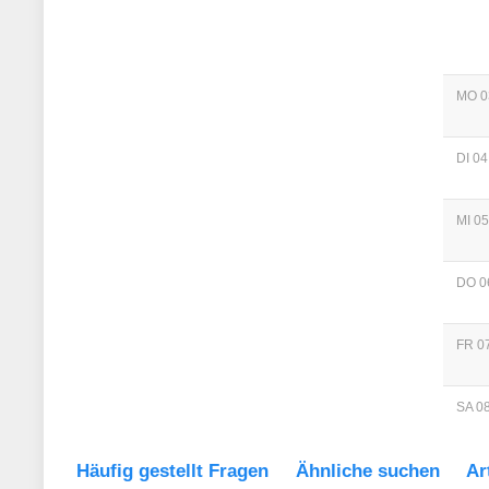
MO 0
DI 04
MI 05
DO 0
FR 07
SA 08
Häufig gestellt Fragen
Ähnliche suchen
Ar