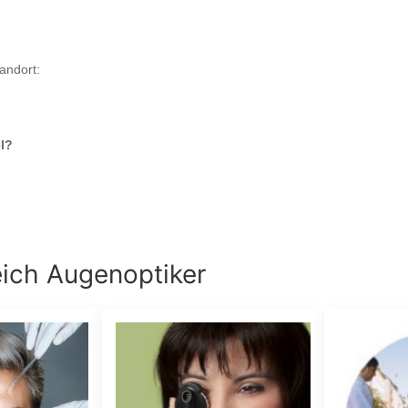
andort:
l
?
eich
Augenoptiker