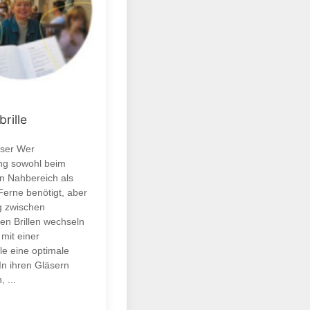
brille
äser Wer
ng sowohl beim
n Nahbereich als
Ferne benötigt, aber
ig zwischen
en Brillen wechseln
mit einer
lle eine optimale
 In ihren Gläsern
, ...