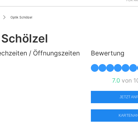
FÜR Ä
Optik Schölzel
 Schölzel
chzeiten / Öffnungszeiten
Bewertung
7.0
von 1
JETZT A
KARTENA