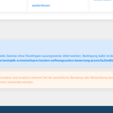
weiterlesen
elle Zwecke ohne Rückfragen auszugsweise zitiert werden. Bedingung dafür ist die
chen/optik-schoelzel/sprechzeiten-oeffnungszeiten-bewertung-praxis/fa2bntlf
ormation und ersetzt in keinem Fall die persönliche Beratung oder Behandlung dur
tionen verwendet werden.