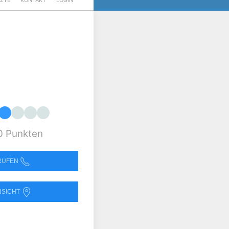
RZTE
KONTAKT
LOGIN
0 Punkten
NRUFEN
NSICHT