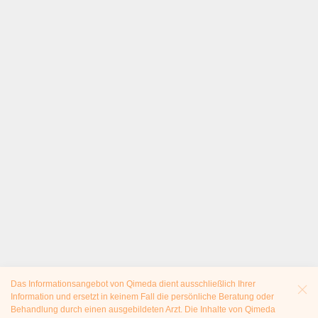
Das Informationsangebot von Qimeda dient ausschließlich Ihrer
Information und ersetzt in keinem Fall die persönliche Beratung oder
Behandlung durch einen ausgebildeten Arzt. Die Inhalte von Qimeda