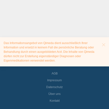
Das Informationsangebot von Qimeda dient ausschließlich Ihrer
Information und ersetzt in keinem Fall die persönliche Beratung oder
Behandlung durch einen ausgebildeten Arzt. Die Inhalte von Qimeda
dürfen nicht zur Erstellung eigenständiger Diagnosen oder
Eigenmedikationen verwendet werden.
AGB
Impressum
Datenschutz
Über uns
Kontakt